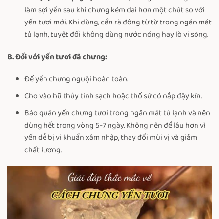
làm sợi yến sau khi chưng kém dai hơn một chút so với
yến tươi mới. Khi dùng, cần rã đông từ từ trong ngăn mát
tủ lạnh, tuyệt đối không dùng nước nóng hay lò vi sóng.
B. Đối với yến tươi đã chưng:
Để yến chưng nguội hoàn toàn.
Cho vào hũ thủy tinh sạch hoặc thố sứ có nắp đậy kín.
Bảo quản yến chưng tươi trong ngăn mát tủ lạnh và nên
dùng hết trong vòng 5-7 ngày. Không nên để lâu hơn vì
yến dễ bị vi khuẩn xâm nhập, thay đổi mùi vị và giảm
chất lượng.