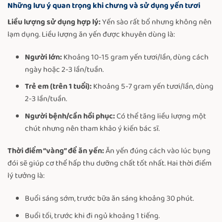
Những lưu ý quan trọng khi chưng và sử dụng yến tươi
Liều lượng sử dụng hợp lý:
Yến sào rất bổ nhưng không nên
lạm dụng. Liều lượng ăn yến được khuyên dùng là:
Người lớn:
Khoảng 10-15 gram yến tươi/lần, dùng cách
ngày hoặc 2-3 lần/tuần.
Trẻ em (trên 1 tuổi):
Khoảng 5-7 gram yến tươi/lần, dùng
2-3 lần/tuần.
Người bệnh/cần hồi phục:
Có thể tăng liều lượng một
chút nhưng nên tham khảo ý kiến bác sĩ.
Thời điểm “vàng” để ăn yến:
Ăn yến đúng cách vào lúc bụng
đói sẽ giúp cơ thể hấp thu dưỡng chất tốt nhất. Hai thời điểm
lý tưởng là:
Buổi sáng sớm, trước bữa ăn sáng khoảng 30 phút.
Buổi tối, trước khi đi ngủ khoảng 1 tiếng.