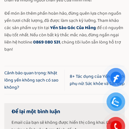
thân và những người thân yêu của mình nhé!
Để món ăn thêm phần hoàn hảo, đừng quên lựa chọn nguồn
yến tươi chất lượng, đã được làm sạch kỹ lưỡng. Tham khảo
các sản phẩm uy tín tại
Yến Sào Góc Của Hằng
để có nguyên
liệu tốt nhất. Nếu còn bất kỳ thắc mắc nào, đừng ngần ngại
liên hệ hotline
0869 080 531
, chúng tôi luôn sẵn lòng hỗ trợ
bạn!
Cảnh báo quan trọng: Nhặt
8+ Tác dụng của Yến sào với
lông yến không sạch có sao
phụ nữ: Sức khỏe và Sắc đẹp
không?
Để lại một bình luận
Email của bạn sẽ không được hiển thị công khai.
Các