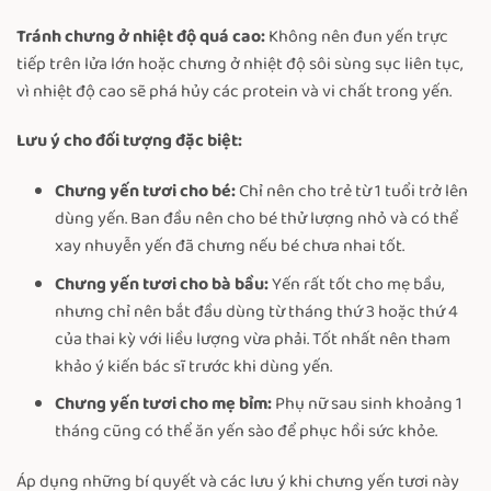
Tránh chưng ở nhiệt độ quá cao:
Không nên đun yến trực
tiếp trên lửa lớn hoặc chưng ở nhiệt độ sôi sùng sục liên tục,
vì nhiệt độ cao sẽ phá hủy các protein và vi chất trong yến.
Lưu ý cho đối tượng đặc biệt:
Chưng yến tươi cho bé:
Chỉ nên cho trẻ từ 1 tuổi trở lên
dùng yến. Ban đầu nên cho bé thử lượng nhỏ và có thể
xay nhuyễn yến đã chưng nếu bé chưa nhai tốt.
Chưng yến tươi cho bà bầu:
Yến rất tốt cho mẹ bầu,
nhưng chỉ nên bắt đầu dùng từ tháng thứ 3 hoặc thứ 4
của thai kỳ với liều lượng vừa phải. Tốt nhất nên tham
khảo ý kiến bác sĩ trước khi dùng yến.
Chưng yến tươi cho mẹ bỉm:
Phụ nữ sau sinh khoảng 1
tháng cũng có thể ăn yến sào để phục hồi sức khỏe.
Áp dụng những bí quyết và các lưu ý khi chưng yến tươi này