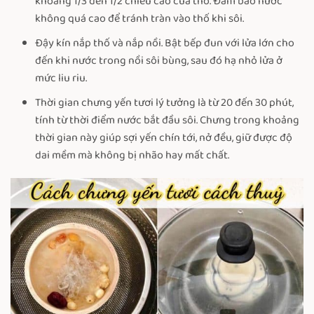
khoảng 1/3 đến 1/2 chiều cao của thố. Đảm bảo nước
không quá cao để tránh tràn vào thố khi sôi.
Đậy kín nắp thố và nắp nồi. Bật bếp đun với lửa lớn cho
đến khi nước trong nồi sôi bùng, sau đó hạ nhỏ lửa ở
mức liu riu.
Thời gian chưng yến tươi lý tưởng là từ 20 đến 30 phút,
tính từ thời điểm nước bắt đầu sôi. Chưng trong khoảng
thời gian này giúp sợi yến chín tới, nở đều, giữ được độ
dai mềm mà không bị nhão hay mất chất.