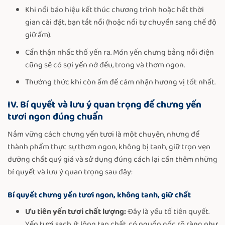
Khi nồi báo hiệu kết thúc chương trình hoặc hết thời
gian cài đặt, bạn tắt nồi (hoặc nồi tự chuyển sang chế độ
giữ ấm).
Cẩn thận nhấc thố yến ra. Món yến chưng bằng nồi điện
cũng sẽ có sợi yến nở đều, trong và thơm ngon.
Thưởng thức khi còn ấm để cảm nhận hương vị tốt nhất.
IV. Bí quyết và lưu ý quan trọng để chưng yến
tươi ngon đúng chuẩn
Nắm vững cách chưng yến tươi là một chuyện, nhưng để
thành phẩm thực sự thơm ngon, không bị tanh, giữ trọn vẹn
dưỡng chất quý giá và sử dụng đúng cách lại cần thêm những
bí quyết và lưu ý quan trọng sau đây:
Bí quyết chưng yến tươi ngon, không tanh, giữ chất
Ưu tiên yến tươi chất lượng:
Đây là yếu tố tiên quyết.
Yến tươi sạch, ít lông tạp chất, có nguồn gốc rõ ràng như