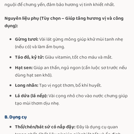
nguội để chưng yến, đảm bảo hương vị tinh khiết nhất.
Nguyên liệu phụ (Tùy chọn – Giúp tăng hương vị và công
dụng):
Gừng tươi:
Vài lát gừng mỏng giúp khử mùi tanh nhẹ
(nếu có) và làm ấm bụng.
Táo đỏ, kỷ tử:
Giàu vitamin, tốt cho máu và mắt.
Hạt sen:
Giúp an thần, ngủ ngon (cần luộc sơ trước nếu
dùng hạt sen khô).
Long nhãn:
Tạo vị ngọt thơm, bổ khí huyết.
Lá dứa (lá nếp):
Vài cọng nhỏ cho vào nước chưng giúp
tạo mùi thơm dịu nhẹ.
B. Dụng cụ
Thố/chén/bát sứ có nắp đậy:
Đây là dụng cụ quan