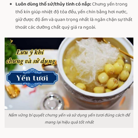
Luôn dùng thố sứ/thủy tinh có nắp:
Chưng yến trong
thố kín giúp nhiệt độ tỏa đều, yến chín bằng hơi nước,
giữ được độ ẩm và quan trọng nhất là ngăn chặn sự thất
thoát các dưỡng chất quý giá ra ngoài.
Nắm vững bí quyết chưng yến và sử dụng yến tươi đúng cách để
mang lại hiệu quả tốt nhất