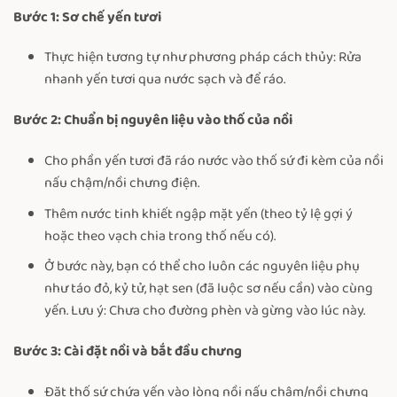
Bước 1: Sơ chế yến tươi
Thực hiện tương tự như phương pháp cách thủy: Rửa
nhanh yến tươi qua nước sạch và để ráo.
Bước 2: Chuẩn bị nguyên liệu vào thố của nồi
Cho phần yến tươi đã ráo nước vào thố sứ đi kèm của nồi
nấu chậm/nồi chưng điện.
Thêm nước tinh khiết ngập mặt yến (theo tỷ lệ gợi ý
hoặc theo vạch chia trong thố nếu có).
Ở bước này, bạn có thể cho luôn các nguyên liệu phụ
như táo đỏ, kỷ tử, hạt sen (đã luộc sơ nếu cần) vào cùng
yến. Lưu ý: Chưa cho đường phèn và gừng vào lúc này.
Bước 3: Cài đặt nồi và bắt đầu chưng
Đặt thố sứ chứa yến vào lòng nồi nấu chậm/nồi chưng