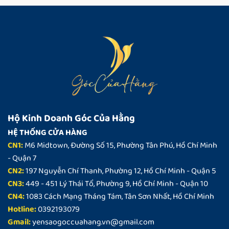
có
có
nhiều
nhiều
biến
biến
thể.
thể.
Các
Các
tùy
tùy
chọn
chọn
có
có
thể
thể
được
được
chọn
chọn
Hộ Kinh Doanh Góc Của Hằng
trên
trên
HỆ THỐNG CỬA HÀNG
trang
trang
CN1:
M6 Midtown, Đường Số 15, Phường Tân Phú, Hồ Chí Minh
sản
sản
- Quận 7
phẩm
phẩm
CN2:
197 Nguyễn Chí Thanh, Phường 12, Hồ Chí Minh - Quận 5
CN3:
449 - 451 Lý Thái Tổ, Phường 9, Hồ Chí Minh - Quận 10
CN4:
1083 Cách Mạng Tháng Tám, Tân Sơn Nhất, Hồ Chí Minh
Hotline:
0392193079
Gmail:
yensaogoccuahang.vn@gmail.com