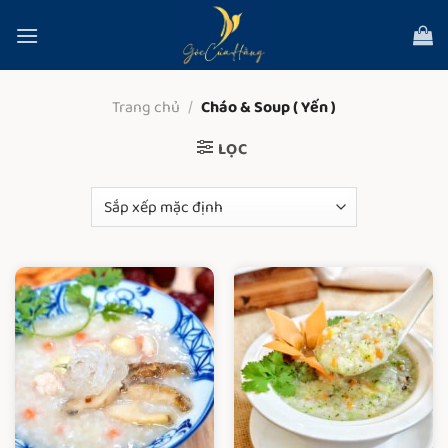
Bỏ
qua
nội
dung
Trang chủ
/
Cháo & Soup ( Yến )
LỌC