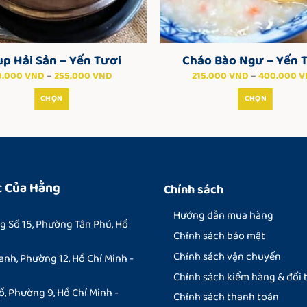
p Hải Sản – Yến Tươi
Cháo Bào Ngư – Yến 
Khoảng
0.000
VND
–
255.000
VND
215.000
VND
–
400.000
V
giá:
từ
CHỌN
CHỌN
80.000 VND
đến
Sản
Sản
255.000 VND
phẩm
phẩm
này
này
có
có
nhiều
nhiều
c Của Hằng
Chính sách
biến
biến
thể.
thể.
Hướng dẫn mua hàng
 Số 15, Phường Tân Phú, Hồ
Các
Các
Chính sách bảo mật
tùy
tùy
Chính sách vận chuyển
nh, Phường 12, Hồ Chí Minh -
chọn
chọn
có
có
Chính sách kiểm hàng & đổi 
thể
thể
ổ, Phường 9, Hồ Chí Minh -
Chính sách thanh toán
được
được