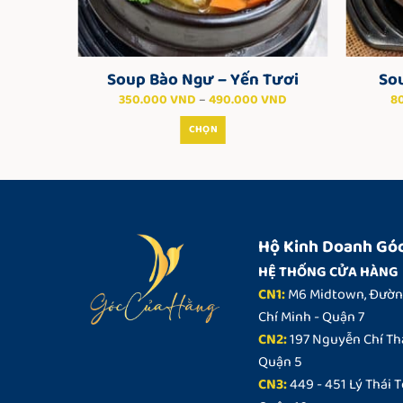
ơi
Soup Bào Ngư – Yến Tươi
Sou
Khoảng
Khoảng
ND
350.000
VND
–
490.000
VND
8
giá:
giá:
từ
từ
CHỌN
60.000 VND
350.000 VND
đến
đến
Sản
245.000 VND
490.000 VND
phẩm
này
có
nhiều
Hộ Kinh Doanh Gó
biến
HỆ THỐNG CỬA HÀNG
thể.
CN1:
M6 Midtown, Đường
Các
Chí Minh - Quận 7
tùy
CN2:
197 Nguyễn Chí Tha
chọn
có
Quận 5
thể
CN3:
449 - 451 Lý Thái T
được