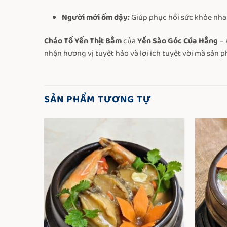
Người mới ốm dậy:
Giúp phục hồi sức khỏe nha
Cháo Tổ Yến Thịt Bằm
của
Yến Sào Góc Của Hằng
– 
nhận hương vị tuyệt hảo và lợi ích tuyệt vời mà sản 
SẢN PHẨM TƯƠNG TỰ