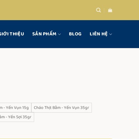
GIỚI THIỆU
SẢN PHẨM
BLOG
LIÊN HỆ
ảng
m - Yến Vụn 15g
Cháo Thịt Bằm - Yến Vụn 35gr
000 VND
ằm - Yến Sợi 35gr
.000 VND