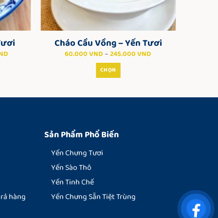
Tươi
Cháo Cầu Vồng – Yến Tươi
Khoảng
Khoảng
ND
60.000
VND
–
245.000
VND
giá:
giá:
từ
từ
CHỌN
215.000 VND
60.000 VND
đến
đến
Sản
400.000 VND
245.000 VND
phẩm
này
có
nhiều
Sản Phẩm Phổ Biến
biến
thể.
Yến Chưng Tươi
Các
Yến Sào Thô
tùy
Yến Tinh Chế
chọn
có
trả hàng
Yến Chưng Sẵn Tiệt Trùng
thể
được