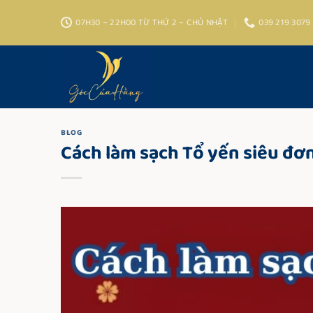
Bỏ
07H30 – 22H00 TỪ THỨ 2 – CHỦ NHẬT
039 219 3079
qua
nội
dung
BLOG
Cách làm sạch Tổ yến siêu đơn