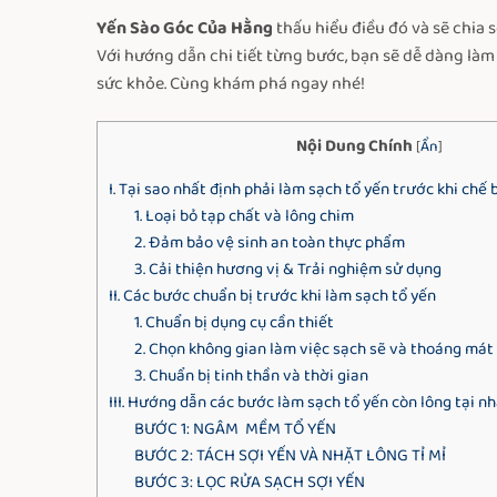
Yến Sào Góc Của Hằng
thấu hiểu điều đó và sẽ chia s
Với hướng dẫn chi tiết từng bước, bạn sẽ dễ dàng là
sức khỏe. Cùng khám phá ngay nhé!
Nội Dung Chính
[
Ẩn
]
I. Tại sao nhất định phải làm sạch tổ yến trước khi chế 
1. Loại bỏ tạp chất và lông chim
2. Đảm bảo vệ sinh an toàn thực phẩm
3. Cải thiện hương vị & Trải nghiệm sử dụng
II. Các bước chuẩn bị trước khi làm sạch tổ yến
1. Chuẩn bị dụng cụ cần thiết
2. Chọn không gian làm việc sạch sẽ và thoáng mát
3. Chuẩn bị tinh thần và thời gian
III. Hướng dẫn các bước làm sạch tổ yến còn lông tại n
BƯỚC 1: NGÂM MỀM TỔ YẾN
BƯỚC 2: TÁCH SỢI YẾN VÀ NHẶT LÔNG TỈ MỈ
BƯỚC 3: LỌC RỬA SẠCH SỢI YẾN