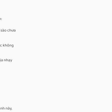
n:
n sào chưa
ốc không
địa nhạy
nh này,