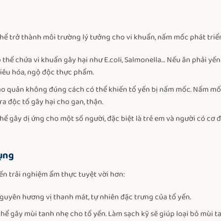
hể trở thành môi trường lý tưởng cho vi khuẩn, nấm mốc phát triể
 thể chứa vi khuẩn gây hại như E.coli, Salmonella… Nếu ăn phải yế
tiêu hóa, ngộ độc thực phẩm.
ảo quản không đúng cách có thể khiến tổ yến bị nấm mốc. Nấm m
a độc tố gây hại cho gan, thận.
hể gây dị ứng cho một số người, đặc biệt là trẻ em và người có cơ 
dụng
n trải nghiệm ẩm thực tuyệt vời hơn:
nguyên hương vị thanh mát, tự nhiên đặc trưng của tổ yến.
hể gây mùi tanh nhẹ cho tổ yến. Làm sạch kỹ sẽ giúp loại bỏ mùi ta