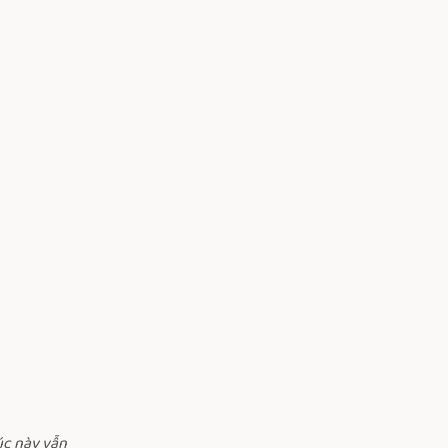
úc này vẫn