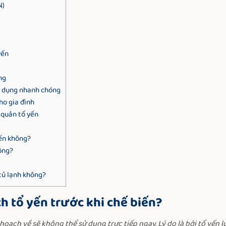
N)
yến
ng
 sử dụng nhanh chóng
ho gia đình
 quản tổ yến
yến không?
hông?
tủ lạnh không?
ch tổ yến trước khi chế biến?
hoạch về sẽ không thể sử dụng trực tiếp ngay. Lý do là bởi tổ yến l