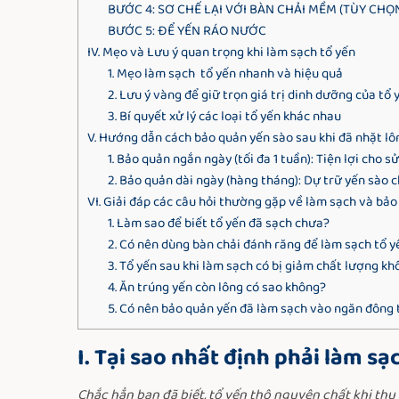
BƯỚC 4: SƠ CHẾ LẠI VỚI BÀN CHẢI MỀM (TÙY CHỌ
BƯỚC 5: ĐỂ YẾN RÁO NƯỚC
IV. Mẹo và Lưu ý quan trọng khi làm sạch tổ yến
1. Mẹo làm sạch tổ yến nhanh và hiệu quả
2. Lưu ý vàng để giữ trọn giá trị dinh dưỡng của tổ 
3. Bí quyết xử lý các loại tổ yến khác nhau
V. Hướng dẫn cách bảo quản yến sào sau khi đã nhặt lô
1. Bảo quản ngắn ngày (tối đa 1 tuần): Tiện lợi cho
2. Bảo quản dài ngày (hàng tháng): Dự trữ yến sào c
VI. Giải đáp các câu hỏi thường gặp về làm sạch và bảo
1. Làm sao để biết tổ yến đã sạch chưa?
2. Có nên dùng bàn chải đánh răng để làm sạch tổ 
3. Tổ yến sau khi làm sạch có bị giảm chất lượng k
4. Ăn trúng yến còn lông có sao không?
5. Có nên bảo quản yến đã làm sạch vào ngăn đông 
I. Tại sao nhất định phải làm sạ
Chắc hẳn bạn đã biết, tổ yến thô nguyên chất khi thu 