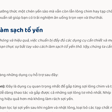
ởng thức một chén yến sào mà vẫn còn lẫn lông chim hay tạp ch
uẩn sẽ giúp bạn có trải nghiệm ăn uống trọn vẹn và thư thái.
 làm sạch tổ yến
chóng và hiệu quả, việc chuẩn bị đầy đủ các dụng cụ cần thiết và 
ạn thực sự bắt tay vào cách làm sạch tổ yến thô. Vậy, chúng ta cầ
sàng những dụng cụ hỗ trợ sau đây:
ọn):
Đây là dụng cụ quan trọng nhất để gắp từng sợi lông chim và t
 dễ dàng thao tác và gắp được cả những sợi lông tơ nhỏ nhất. Nhí
ông hiệu quả hơn mà không làm rách sợi yến.
bạn lọc lại sợi yến sau khi ngâm và nhặt lông, loại bỏ các tạp chất nh