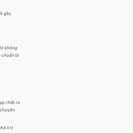
ất gây
một không
n chuẩn bị
ạp chất ra
p chuyên
ỏ li ti