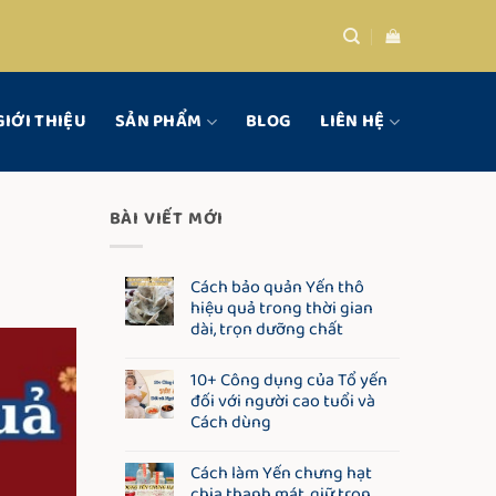
GIỚI THIỆU
SẢN PHẨM
BLOG
LIÊN HỆ
BÀI VIẾT MỚI
Cách bảo quản Yến thô
hiệu quả trong thời gian
dài, trọn dưỡng chất
10+ Công dụng của Tổ yến
đối với người cao tuổi và
Cách dùng
Cách làm Yến chưng hạt
chia thanh mát, giữ trọn