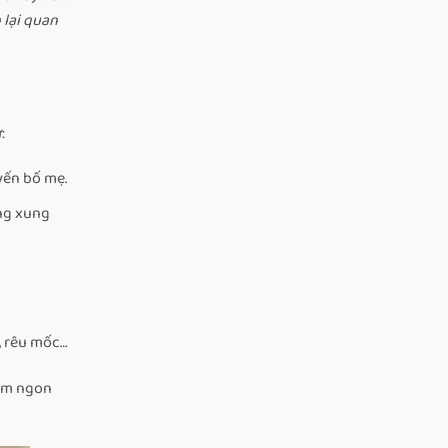
 lại quan
:
yến bố mẹ.
ờng xung
, rêu mốc…
hơm ngon