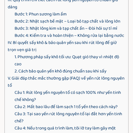
III. Quy trình chi tiết cách rút lông yến nguyên tổ chuẩn giữ
dáng
Bước 1: Phun sương làm ẩm
Bước 2: Nhặt sạch bề mặt – Loại bỏ tạp chất và lông lớn
Bước 3: Nhặt lông kim và tạp chất ẩn – Đòi hỏi sự tỉ mỉ
Bước 4: Kiểm tra và hoàn thiện – Không rửa lại bằng nước
IV. Bí quyết sấy khô & bảo quản yến sau khi rút lông để giữ
trọn vẹn giá trị
1. Phương pháp sấy khô tối ưu: Quạt gió thay vì nhiệt độ
cao
2. Cách bảo quản yến khô đúng chuẩn sau khi sấy
V. Giải đáp thắc mắc thường gặp (FAQ) về yến rút lông nguyên
tổ
Câu 1: Rút lông yến nguyên tổ có sạch 100% như yến tinh
chế không?
Câu 2: Mất bao lâu để làm sạch 1 tổ yến theo cách này?
Câu 3: Tại sao yến rút lông nguyên tổ lại đắt hơn yến tinh
chế?
Câu 4: Nếu trong quá trình làm, tôi lỡ tay làm gãy một