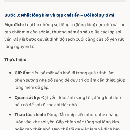
Bước 3: Nhặt lông kim và tạp chất ẩn – Đòi hỏi sự tỉ mỉ
Mục đích:
Loại bỏ những sợi lông tơ (lông kim) cực nhỏ và các
tạp chất mịn còn sót lại, thường nằm ẩn sâu giữa các lớp sợi
yến. Đây là bước quyết định độ sạch cuối cùng của tổ yến rút
lông nguyên tổ.
Thực hiện:
Giữ ẩm:
Nếu bề mặt yến khô đi trong quá trình làm,
phun sương nhẹ bổ sung để duy trì độ ẩm cần thiết, giúp
lông mềm dễ gắp.
Quan sát kỹ:
Đặt yến dưới ánh sáng tốt, dùng kính lúp
nếu có để soi rõ các chi tiết nhỏ.
Thao tác chính:
Dùng đầu nhíp siêu nhọn, nhẹ nhàng
luồn vào khe sợi yến. Gắp chính xác từng sợi lông kim
hoặc tạp chất nhỏ. Hạn chế tối đa việc làm xê dịch hay