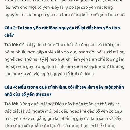
Trung bình, có thể mất từ 1.5 giờ đến 4 giờ đồng hồ, thậm chí
lâu hơn cho một tổ yến. Đây là lý do tại sao yến rút lông
nguyên tổ thường có giá cao hơn đáng kể so với yến tinh chế.
Câu 3: Tại sao yến rút lông nguyên tổ lại đắt hơn yến tinh
chế?
Trả lời:
Có hai lý do chính: Thứ nhất là công sức và thời gian
bỏ ra nhiều hơn gấp nhiều lần do quy trình đòi hỏi sự tỉ mỉ, tay
nghề cao. Thứ hai, tỷ lệ hao hụt khi làm yến tinh chế (do ngâm
nở, sợi vụn gãy trong quá trình làm sạch và ép khuôn) thường
cao hơn so với việc giữ nguyên tổ khi rút lông.
Câu 4: Nếu trong quá trình làm, tôi lỡ tay làm gãy một phần
nhỏ của tổ yến thì sao?
Trả lời:
Đừng quá lo lắng! Điều này hoàn toàn có thể xảy ra,
đặc biệt là với người mới bắt đầu hoặc khi gặp tổ yến có cấu
trúc yếu. Hãy cố gắng giữ lại phần bị gãy đó, làm sạch và sấy
khô cùng với phần còn lại. Khi sử dụng, bạn có thể chưng