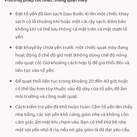
Phương pháp tốt nhất: Dùng quạt máy
Đặt tổ yến đã làm sạch (sau Bước 4) lên một chiếc khay
sạch có lỗ thoáng khí hoặc một cái rây sạch. Đảm bảo
không khí có thể lưu thông cả mặt trên và mặt dưới tổ
yến.
Đặt khay/rây chứa yến trước một chiếc quạt máy đang
hoạt động ở chế độ gió mát (không dùng chế độ nóng
nếu quạt có). Giữ khoảng cách hợp lý để gió thổi đều và
liên tục vào tổ yến.
Để quạt thổi liên tục trong khoảng 20 đến 40 giờ, hoặc
có thể lâu hơn tùy thuộc vào độ dày của tổ yến, độ ẩm
môi trường và công suất quạt.
Cách kiểm tra yến đã khô hoàn toàn: Cầm tổ yến lên thấy
nhẹ bẫng, các sợi yến khô cứng, giòn nhẹ và không còn
cảm giác ẩm mát khi chạm vào. Bạn có thể thử bẻ nhẹ
một sợi yến nhỏ ở rìa, nếu nó gãy giòn là đã đạt yêu cầu.