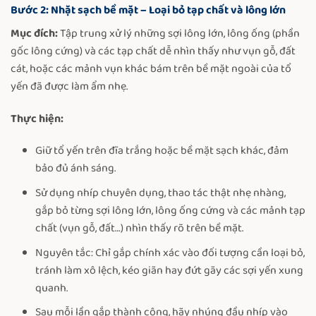
Bước 2: Nhặt sạch bề mặt – Loại bỏ tạp chất và lông lớn
Mục đích:
Tập trung xử lý những sợi lông lớn, lông ống (phần
gốc lông cứng) và các tạp chất dễ nhìn thấy như vụn gỗ, đất
cát, hoặc các mảnh vụn khác bám trên bề mặt ngoài của tổ
yến đã được làm ẩm nhẹ.
Thực hiện:
Giữ tổ yến trên đĩa trắng hoặc bề mặt sạch khác, đảm
bảo đủ ánh sáng.
Sử dụng nhíp chuyên dụng, thao tác thật nhẹ nhàng,
gắp bỏ từng sợi lông lớn, lông ống cứng và các mảnh tạp
chất (vụn gỗ, đất…) nhìn thấy rõ trên bề mặt.
Nguyên tắc: Chỉ gắp chính xác vào đối tượng cần loại bỏ,
tránh làm xô lệch, kéo giãn hay đứt gãy các sợi yến xung
quanh.
Sau mỗi lần gắp thành công, hãy nhúng đầu nhíp vào