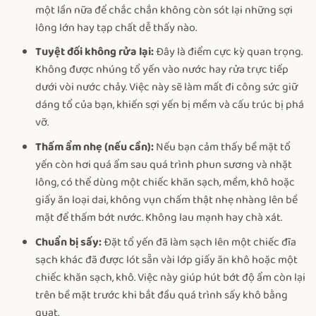
một lần nữa để chắc chắn không còn sót lại những sợi
lông lớn hay tạp chất dễ thấy nào.
Tuyệt đối không rửa lại:
Đây là điểm cực kỳ quan trọng.
Không được nhúng tổ yến vào nước hay rửa trực tiếp
dưới vòi nước chảy. Việc này sẽ làm mất đi công sức giữ
dáng tổ của bạn, khiến sợi yến bị mềm và cấu trúc bị phá
vỡ.
Thấm ẩm nhẹ (nếu cần):
Nếu bạn cảm thấy bề mặt tổ
yến còn hơi quá ẩm sau quá trình phun sương và nhặt
lông, có thể dùng một chiếc khăn sạch, mềm, khô hoặc
giấy ăn loại dai, không vụn chấm thật nhẹ nhàng lên bề
mặt để thấm bớt nước. Không lau mạnh hay chà xát.
Chuẩn bị sấy:
Đặt tổ yến đã làm sạch lên một chiếc đĩa
sạch khác đã được lót sẵn vài lớp giấy ăn khô hoặc một
chiếc khăn sạch, khô. Việc này giúp hút bớt độ ẩm còn lại
trên bề mặt trước khi bắt đầu quá trình sấy khô bằng
quạt.