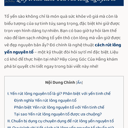
Tổ yến sào không chỉ là món quà sức khỏe vô giá mà còn là
biểu tượng của sự tinh túy, sang trọng, đặc biệt khi giữ được
trọn vẹn hình dáng tự nhiên. Bạn có bao giờ tự hỏi làm thế
nào để làm sạch những tổ yến thô còn lông mà vẫn giữ được
vẻ đẹp nguyên bản ấy? Đó chính là nghệ thuật
cách
rút lông
yến nguyên tổ
– một kỹ thuật đòi hỏi sự tỉ mỉ đặc biệt. Liệu
có khó để thực hiện tại nhà? Hãy cùng
Góc Của Hằng
khám
phá bí quyết chi tiết ngay trong bài viết này nhé!
Nội Dung Chính
[
Ẩn
]
I. Yến rút lông nguyên tổ là gì? Phân biệt với yến tinh chế
Định nghĩa Yến rút lông nguyên tổ
Phân biệt Yến rút lông nguyên tổ với Yến tinh chế
Tại sao Yến rút lông nguyên tổ được ưa chuộng?
II. Chuẩn bị dụng cụ chuyên dụng để rút lông yến nguyên tổ