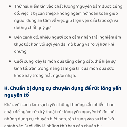
Thứ hai, niềm tin vào chất lượng “nguyên bản” được củng
cố; việc ít bị can thiệp, không ngâm nở hoàn toàn giúp
người dùng an tâm về việc giữ trọn vẹn cấu trúc sợi và
dưỡng chất quý giá.
Bên cạnh đó, nhiều người còn cảm nhận trải nghiệm ẩm
thực tốt hơn với sợi yến dai, nở bung và rõ vị hơn khi
chưng.
Cuối cùng, đây là món quà tặng đẳng cấp, thể hiện sự
tinh tế, trân trọng, nâng tầm giá trị của món quà sức
khỏe này trong mắt người nhận.
II. Chuẩn bị dụng cụ chuyên dụng để rút lông yến
nguyên tổ
Khác với cách làm sạch yến thông thường cần nhiều thau
chậu để ngâm rửa, kỹ thuật rút lông yến nguyên tổ đòi hỏi
những dụng cụ chuyên biệt hơn, tập trung vào sự tỉ mỉ và
chính xác. Dưới đây là những thứ bạn cần chuẩn bị: