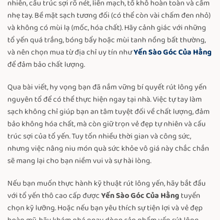
nhiên, cấu trúc sợi rõ nét, liền mạch, tổ khô hoàn toàn và cầm
nhẹ tay. Bề mặt sạch tương đối (có thể còn vài chấm đen nhỏ)
và không có mùi lạ (mốc, hóa chất). Hãy cảnh giác với những
tổ yến quá trắng, bóng bẩy hoặc mùi tanh nồng bất thường,
và nên chọn mua từ địa chỉ uy tín như
Yến Sào Góc Của Hằng
để đảm bảo chất lượng.
Qua bài viết, hy vọng bạn đã nắm vững bí quyết rút lông yến
nguyên tổ để có thể thực hiện ngay tại nhà. Việc tự tay làm
sạch không chỉ giúp bạn an tâm tuyệt đối về chất lượng, đảm
bảo không hóa chất, mà còn giữ trọn vẻ đẹp tự nhiên và cấu
trúc sợi của tổ yến. Tuy tốn nhiều thời gian và công sức,
nhưng việc nâng niu món quà sức khỏe vô giá này chắc chắn
sẽ mang lại cho bạn niềm vui và sự hài lòng.
Nếu bạn muốn thực hành kỹ thuật rút lông yến, hãy bắt đầu
với
tổ yến thô
cao cấp được
Yến Sào Góc Của Hằng
tuyển
chọn kỹ lưỡng. Hoặc nếu bạn yêu thích sự tiện lợi và vẻ đẹp