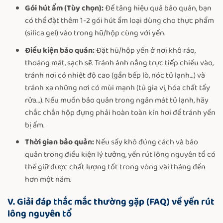
Gói hút ẩm (Tùy chọn):
Để tăng hiệu quả bảo quản, bạn
có thể đặt thêm 1-2 gói hút ẩm loại dùng cho thực phẩm
(silica gel) vào trong hũ/hộp cùng với yến.
Điều kiện bảo quản:
Đặt hũ/hộp yến ở nơi khô ráo,
thoáng mát, sạch sẽ. Tránh ánh nắng trực tiếp chiếu vào,
tránh nơi có nhiệt độ cao (gần bếp lò, nóc tủ lạnh…) và
tránh xa những nơi có mùi mạnh (tủ gia vị, hóa chất tẩy
rửa…). Nếu muốn bảo quản trong ngăn mát tủ lạnh, hãy
chắc chắn hộp đựng phải hoàn toàn kín hơi để tránh yến
bị ẩm.
Thời gian bảo quản:
Nếu sấy khô đúng cách và bảo
quản trong điều kiện lý tưởng, yến rút lông nguyên tổ có
thể giữ được chất lượng tốt trong vòng vài tháng đến
hơn một năm.
V. Giải đáp thắc mắc thường gặp (FAQ) về yến rút
lông nguyên tổ