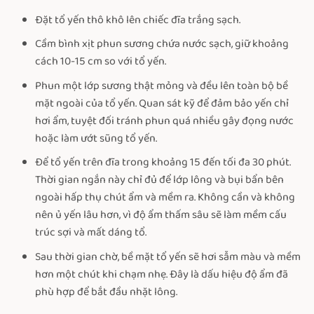
Đặt tổ yến thô khô lên chiếc đĩa trắng sạch.
Cầm bình xịt phun sương chứa nước sạch, giữ khoảng
cách 10-15 cm so với tổ yến.
Phun một lớp sương thật mỏng và đều lên toàn bộ bề
mặt ngoài của tổ yến. Quan sát kỹ để đảm bảo yến chỉ
hơi ẩm, tuyệt đối tránh phun quá nhiều gây đọng nước
hoặc làm ướt sũng tổ yến.
Để tổ yến trên đĩa trong khoảng 15 đến tối đa 30 phút.
Thời gian ngắn này chỉ đủ để lớp lông và bụi bẩn bên
ngoài hấp thụ chút ẩm và mềm ra. Không cần và không
nên ủ yến lâu hơn, vì độ ẩm thấm sâu sẽ làm mềm cấu
trúc sợi và mất dáng tổ.
Sau thời gian chờ, bề mặt tổ yến sẽ hơi sẫm màu và mềm
hơn một chút khi chạm nhẹ. Đây là dấu hiệu độ ẩm đã
phù hợp để bắt đầu nhặt lông.