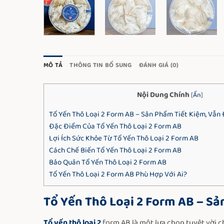
MÔ TẢ
THÔNG TIN BỔ SUNG
ĐÁNH GIÁ (0)
Nội Dung Chính
[
Ẩn
]
Tổ Yến Thô Loại 2 Form AB – Sản Phẩm Tiết Kiệm, Vẫ
Đặc Điểm Của Tổ Yến Thô Loại 2 Form AB
Lợi Ích Sức Khỏe Từ Tổ Yến Thô Loại 2 Form AB
Cách Chế Biến Tổ Yến Thô Loại 2 Form AB
Bảo Quản Tổ Yến Thô Loại 2 Form AB
Tổ Yến Thô Loại 2 Form AB Phù Hợp Với Ai?
Tổ Yến Thô Loại 2 Form AB – S
Tổ yến thô loại 2
form AB là một lựa chọn tuyệt vời c