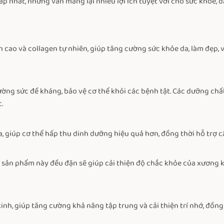
cấp nhất, nhưng vẫn mang lại nhiều lợi ích tuyệt vời cho sức khỏe,
n cao và collagen tự nhiên, giúp tăng cường sức khỏe da, làm đẹp, 
ờng sức đề kháng, bảo vệ cơ thể khỏi các bệnh tật. Các dưỡng chất 
.
óa, giúp cơ thể hấp thu dinh dưỡng hiệu quả hơn, đồng thời hỗ trợ c
g sản phẩm này đều đặn sẽ giúp cải thiện độ chắc khỏe của xương k
kinh, giúp tăng cường khả năng tập trung và cải thiện trí nhớ, đồn