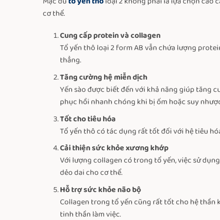
Mặc dù
tổ yến thô
loại 2 không phải là lựa chọn cao 
cơ thể.
Cung cấp protein và collagen
Tổ yến thô loại 2 form AB vẫn chứa lượng protei
thẳng.
Tăng cường hệ miễn dịch
Yến sào được biết đến với khả năng giúp tăng cư
phục hồi nhanh chóng khi bị ốm hoặc suy nhược
Tốt cho tiêu hóa
Tổ yến thô có tác dụng rất tốt đối với hệ tiêu h
Cải thiện sức khỏe xương khớp
Với lượng collagen có trong tổ yến, việc sử dụn
dẻo dai cho cơ thể.
Hỗ trợ sức khỏe não bộ
Collagen trong tổ yến cũng rất tốt cho hệ thần 
tinh thần làm việc.