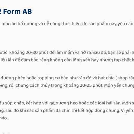
2 Form AB
u món ăn bổ dưỡng và dễ dàng thực hiện, dù sản phẩm này yêu cầu 
ước khoảng 20-30 phút để làm mềm và nở ra. Sau đó, bạn sẽ phải n
nhiều lần để đảm bảo rằng không còn lông yến hay nhưng tạp chất kh
 đường phèn hoặc topping cơ bản như táo đỏ và hạt chia ( shop tặ
ing, rồi chưng cách thủy trong khoảng 20-25 phút. Món yến chưng
ấu súp, cháo, kết hợp với gà, xương heo hoặc các loại hải sản. Mó
g, sau đó khi các sản phẩm đã chín thì kết hợp dùng chung. Vì yến
háo.