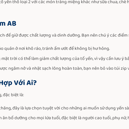
ổ yến thô loại 2 với các món tráng miệng khác như sữa chua, chè 
rm AB
ch để giữ được chất lượng và dinh dưỡng. Bạn nên chú ý các điểm 
ảo quản ở nơi khô ráo, tránh ẩm ướt để không bị hư hỏng.
 mặt trời có thể làm giảm chất lượng của tổ yến, vì vậy cần lưu ý 
ược ngâm nở và nhặt sạch lông hoàn toàn, bạn nên bỏ vào túi zip
Hợp Với Ai?
 đặc biệt là:
 chăng, đây là lựa chọn tuyệt vời cho những ai muốn sử dụng yến sà
ón ăn bổ dưỡng cho mọi lứa tuổi, đặc biệt là người cao tuổi, phụ n