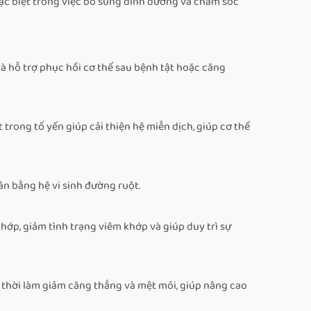
 đặc biệt trong việc bổ sung dinh dưỡng và chăm sóc
và hỗ trợ phục hồi cơ thể sau bệnh tật hoặc căng
trong tổ yến giúp cải thiện hệ miễn dịch, giúp cơ thể
ân bằng hệ vi sinh đường ruột.
hớp, giảm tình trạng viêm khớp và giúp duy trì sự
g thời làm giảm căng thẳng và mệt mỏi, giúp nâng cao