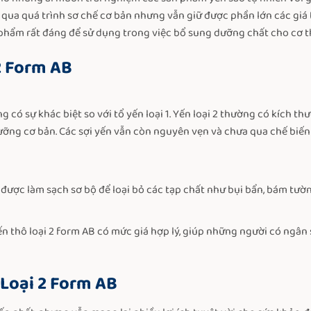
 qua quá trình sơ chế cơ bản nhưng vẫn giữ được phần lớn các giá t
 phẩm rất đáng để sử dụng trong việc bổ sung dưỡng chất cho cơ t
2 Form AB
ng có sự khác biệt so với tổ yến loại 1. Yến loại 2 thường có kích 
ưỡng cơ bản. Các sợi yến vẫn còn nguyên vẹn và chưa qua chế biến
 được làm sạch sơ bộ để loại bỏ các tạp chất như bụi bẩn, bám tườ
 yến thô loại 2 form AB có mức giá hợp lý, giúp những người có ngâ
 Loại 2 Form AB