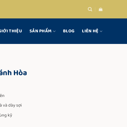
GIỚI THIỆU
SẢN PHẨM
BLOG
LIÊN HỆ
hánh Hòa
hoảng
iá:
iên
ừ
50.000 VND
 và dày sợi
ến
rùng kỹ
.850.000 VND