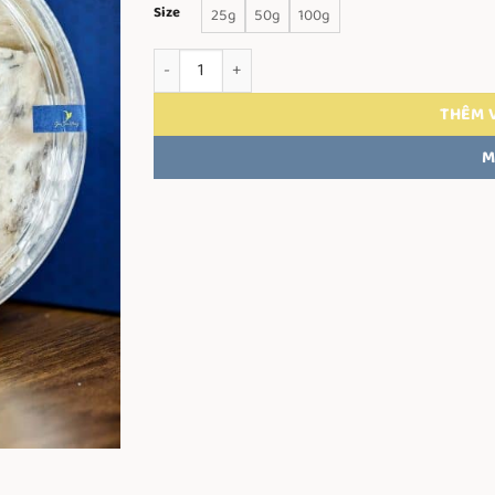
Size
25g
50g
100g
Tổ Yến Thô Loại 2 - AB Khánh Hòa số lượng
THÊM 
M