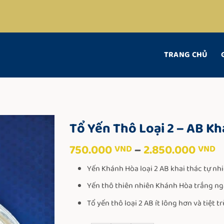
TRANG CHỦ
Tổ Yến Thô Loại 2 – AB K
K
750.000
–
2.850.000
VND
VND
g
Yến Khánh Hòa loại 2 AB khai thác tự nh
t
7
Yến thô thiên nhiên Khánh Hòa trắng ngà
đ
Tổ yến thô loại 2 AB ít lông hơn và tiệt t
2