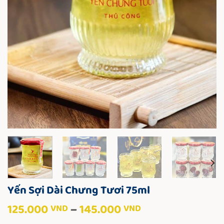
Yến Sợi Dài Chưng Tươi 75ml
Khoảng
125.000
–
145.000
VND
VND
giá: