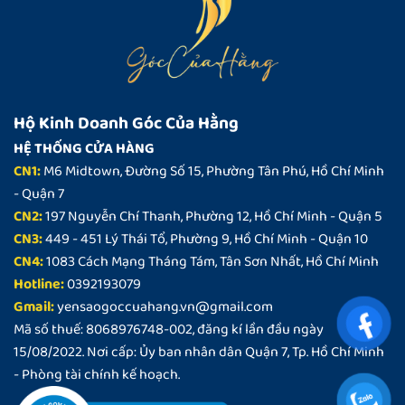
chọn
chọn
có
có
thể
thể
được
được
chọn
chọn
trên
trên
Hộ Kinh Doanh Góc Của Hằng
trang
trang
sản
sản
HỆ THỐNG CỬA HÀNG
phẩm
phẩm
CN1:
M6 Midtown, Đường Số 15, Phường Tân Phú, Hồ Chí Minh
- Quận 7
CN2:
197 Nguyễn Chí Thanh, Phường 12, Hồ Chí Minh - Quận 5
CN3:
449 - 451 Lý Thái Tổ, Phường 9, Hồ Chí Minh - Quận 10
CN4:
1083 Cách Mạng Tháng Tám, Tân Sơn Nhất, Hồ Chí Minh
Hotline:
0392193079
Gmail:
yensaogoccuahang.vn@gmail.com
Mã số thuế: 8068976748-002, đăng kí lần đầu ngày
15/08/2022. Nơi cấp: Ủy ban nhân dân Quận 7, Tp. Hồ Chí Minh
- Phòng tài chính kế hoạch.