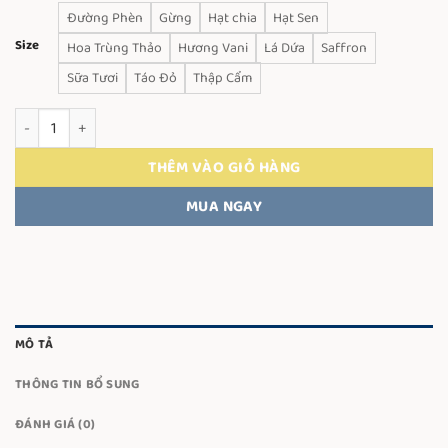
từ
Đường Phèn
Gừng
Hạt chia
Hạt Sen
125.000 VND
Size
Hoa Trùng Thảo
Hương Vani
Lá Dứa
Saffron
đến
Sữa Tươi
Táo Đỏ
Thập Cẩm
145.000 VND
Yến Sợi Dài Chưng Tươi 75ml số lượng
THÊM VÀO GIỎ HÀNG
MUA NGAY
MÔ TẢ
THÔNG TIN BỔ SUNG
ĐÁNH GIÁ (0)