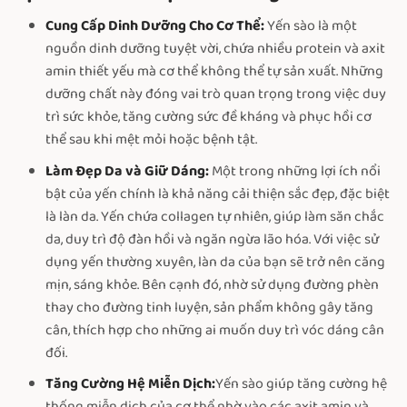
Cung Cấp Dinh Dưỡng Cho Cơ Thể:
Yến sào là một
nguồn dinh dưỡng tuyệt vời, chứa nhiều protein và axit
amin thiết yếu mà cơ thể không thể tự sản xuất. Những
dưỡng chất này đóng vai trò quan trọng trong việc duy
trì sức khỏe, tăng cường sức đề kháng và phục hồi cơ
thể sau khi mệt mỏi hoặc bệnh tật.
Làm Đẹp Da và Giữ Dáng:
Một trong những lợi ích nổi
bật của yến chính là khả năng cải thiện sắc đẹp, đặc biệt
là làn da. Yến chứa collagen tự nhiên, giúp làm săn chắc
da, duy trì độ đàn hồi và ngăn ngừa lão hóa. Với việc sử
dụng yến thường xuyên, làn da của bạn sẽ trở nên căng
mịn, sáng khỏe. Bên cạnh đó, nhờ sử dụng đường phèn
thay cho đường tinh luyện, sản phẩm không gây tăng
cân, thích hợp cho những ai muốn duy trì vóc dáng cân
đối.
Tăng Cường Hệ Miễn Dịch:
Yến sào giúp tăng cường hệ
thống miễn dịch của cơ thể nhờ vào các axit amin và