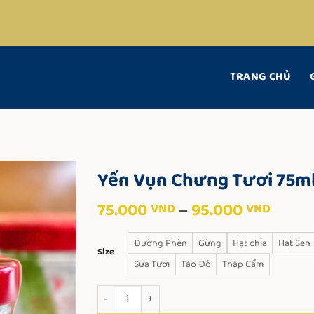
TRANG CHỦ
Yến Vụn Chưng Tươi 75m
Khoả
75.000
–
95.000
VND
VND
giá:
từ
Đường Phèn
Gừng
Hạt chia
Hạt Sen
Size
75.00
Sữa Tươi
Táo Đỏ
Thập Cẩm
đến
95.00
Yến Vụn Chưng Tươi 75ml số lượng