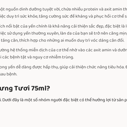
một nguồn dinh dưỡng tuyệt vời, chứa nhiều protein và axit amin t
ệc duy trì sức khỏe, tăng cường sức đề kháng và phục hồi cơ thể s
ch nổi bật của yến chính là khả năng cải thiện sắc đẹp, đặc biệt là
i việc sử dụng yến thường xuyên, làn da của bạn sẽ trở nên căng m
tăng cân, thích hợp cho những ai muốn duy trì vóc dáng cân đối.
ường hệ thống miễn dịch của cơ thể nhờ vào các axit amin và dưỡn
i các bệnh tật và nguy cơ nhiễm trùng.
ng yến dễ dàng được hấp thụ, giúp cải thiện chức năng tiêu hóa. Đ
sau bệnh.
ưng Tươi 75ml?
. Dưới đây là một số nhóm người đặc biệt có thể hưởng lợi từ sản 