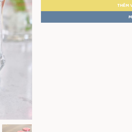
THÊM 
M