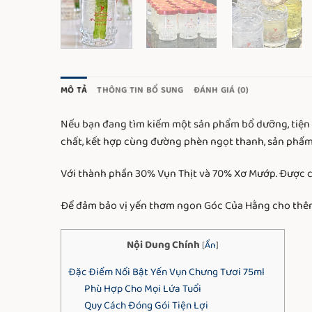
MÔ TẢ
THÔNG TIN BỔ SUNG
ĐÁNH GIÁ (0)
Nếu bạn đang tìm kiếm một sản phẩm bổ dưỡng, tiện l
chất, kết hợp cùng đường phèn ngọt thanh, sản phẩm
Với thành phần 30% Vụn Thịt và 70% Xơ Mướp. Được c
Để đảm bảo vị yến thơm ngon Góc Của Hằng cho thêm 
Nội Dung Chính
[
Ẩn
]
Đặc Điểm Nổi Bật Yến Vụn Chưng Tươi 75ml
Phù Hợp Cho Mọi Lứa Tuổi
Quy Cách Đóng Gói Tiện Lợi