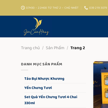
Bỏ
07H30 – 22H00 TỪ THỨ 2 – CHỦ NHẬT
039 219 3079
qua
nội
dung
Trang chủ
/
Sản Phẩm
/
Trang 2
DANH MỤC SẢN PHẨM
Táo Bụi Nhược Khương
Yến Chưng Tươi
Set Quà Yến Chưng Tươi 4 Chai
330ml