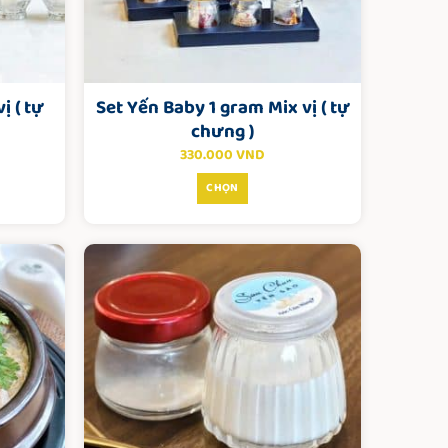
ị ( tự
Set Yến Baby 1 gram Mix vị ( tự
chưng )
330.000
VND
CHỌN
Sản
phẩm
này
có
nhiều
biến
thể.
Các
tùy
chọn
có