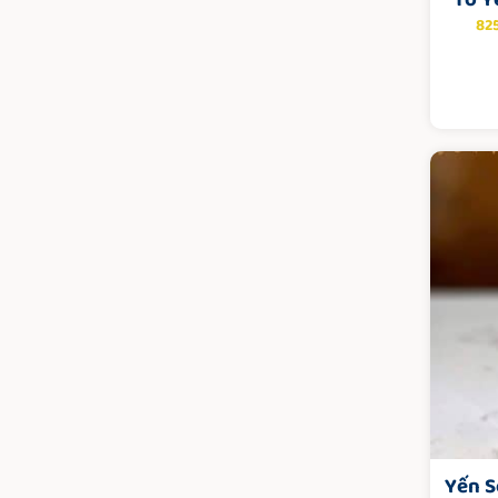
Tổ Y
82
Yến S