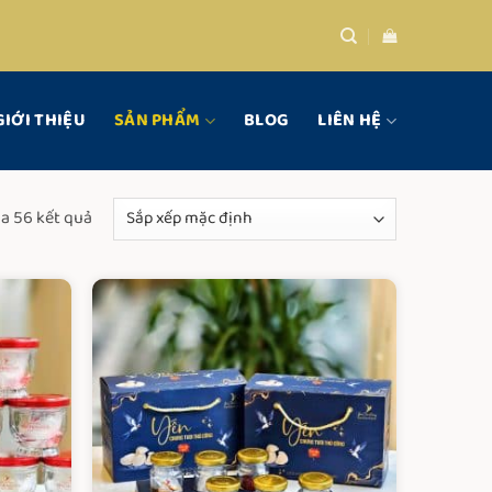
GIỚI THIỆU
SẢN PHẨM
BLOG
LIÊN HỆ
ủa 56 kết quả