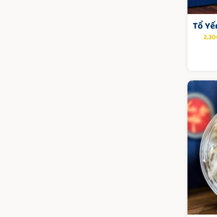
Tổ Yế
2.3