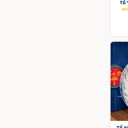
Tổ 
85